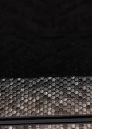
Gebäudereinigung
Experten Menschen
Zuverlässig, schnell und gründlich.
Vertrauen Sie unseren
Reinigungsexperten. Preiswert, schnell
und gründlich. Fragen Sie noch heute
nach Ihrem Angebot!
QualitätSarbeit