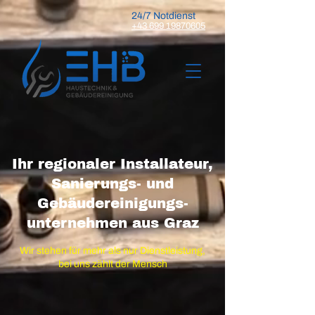
24/7 Notdienst
+43 699 19870605
Ihr regionaler Installateur,
Sanierungs- und
Gebäudereinigungs-
unternehmen aus Graz
Wir stehen für mehr als nur Dienstleistung,
bei uns zählt der Mensch
Haustechnik
Sanierung