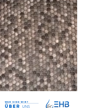
Neben der professionellen Pflege Ihrer
Liegenschaft und Grünflächen
übernehmen wir auch umfangreiche
technische Dienstleistungen.
Kundenzufriedenheit
Wir stehen für mehr als nur Dienstleistung
– bei uns zählt der Mensch.
EHB Haustechnik & Gebäudereinigung
verbindet fachliches Können mit echter
persönlicher Betreuung.
Wer sind wir?
ÜBER
UNS